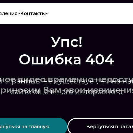
вления
Контакты
Упс!
Ошибка 404
й страницы не существует, но на н
сайте еще много интересного
рнуться на главную
Вернуться в ката