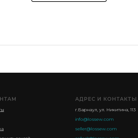
НТАМ
АДРЕС И КОНТАКТЫ
ты
г.Барнаул, ул. Никитина, 113
info@lossew.com
ка
seller@lossew.com