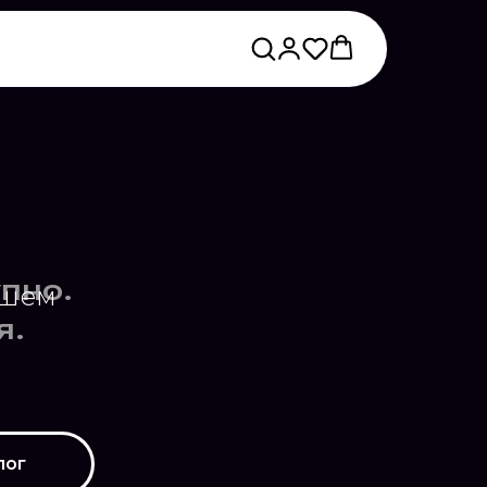
ашем
лог