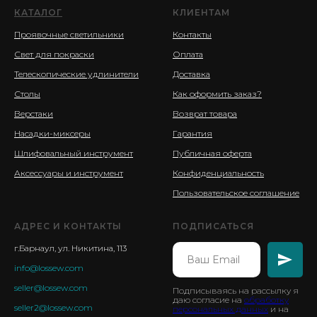
КАТАЛОГ
КЛИЕНТАМ
Проявочные светильники
Контакты
Свет для покраски
Оплата
Телескопические удлинители
Доставка
Столы
Как оформить заказ?
Верстаки
Возврат товара
Насадки-миксеры
Гарантия
Шлифовальный инструмент
Публичная оферта
Аксессуары и инструмент
Конфиденциальность
Пользовательское соглашение
АДРЕС И КОНТАКТЫ
ПОДПИСАТЬСЯ
г.Барнаул, ул. Никитина, 113
info@lossew.com
seller@lossew.com
Подписываясь на рассылку я
даю согласие на
обработку
seller2@lossew.com
персональных данных
и на