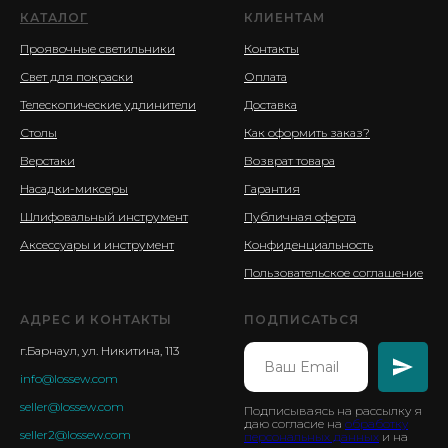
КАТАЛОГ
КЛИЕНТАМ
Проявочные светильники
Контакты
Свет для покраски
Оплата
Телескопические удлинители
Доставка
Столы
Как оформить заказ?
Верстаки
Возврат товара
Насадки-миксеры
Гарантия
Шлифовальный инструмент
Публичная оферта
Аксессуары и инструмент
Конфиденциальность
Пользовательское соглашение
АДРЕС И КОНТАКТЫ
ПОДПИСАТЬСЯ
г.Барнаул, ул. Никитина, 113
info@lossew.com
seller@lossew.com
Подписываясь на рассылку я
даю согласие на
обработку
seller2@lossew.com
персональных данных
и на