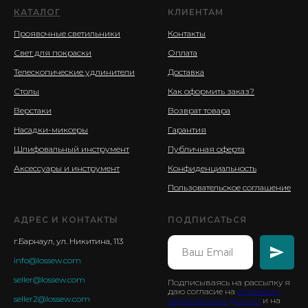
КАТАЛОГ
КЛИЕНТАМ
Проявочные светильники
Контакты
Свет для покраски
Оплата
Телескопические удлинители
Доставка
Столы
Как оформить заказ?
Верстаки
Возврат товара
Насадки-миксеры
Гарантия
Шлифовальный инструмент
Публичная оферта
Аксессуары и инструмент
Конфиденциальность
Пользовательское соглашение
АДРЕС И КОНТАКТЫ
ПОДПИСАТЬСЯ
г.Барнаул, ул. Никитина, 113
info@lossew.com
seller@lossew.com
Подписываясь на рассылку я
даю согласие на
обработку
seller2@lossew.com
персональных данных
и на