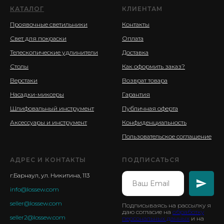
КАТАЛОГ
КЛИЕНТАМ
Проявочные светильники
Контакты
Свет для покраски
Оплата
Телескопические удлинители
Доставка
Столы
Как оформить заказ?
Верстаки
Возврат товара
Насадки-миксеры
Гарантия
Шлифовальный инструмент
Публичная оферта
Аксессуары и инструмент
Конфиденциальность
Пользовательское соглашение
АДРЕС И КОНТАКТЫ
ПОДПИСАТЬСЯ
г.Барнаул, ул. Никитина, 113
info@lossew.com
seller@lossew.com
Подписываясь на рассылку я
даю согласие на
обработку
seller2@lossew.com
персональных данных
и на