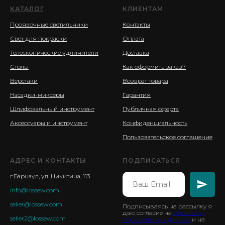
КАТАЛОГ
КЛИЕНТАМ
Проявочные светильники
Контакты
Свет для покраски
Оплата
Телескопические удлинители
Доставка
Столы
Как оформить заказ?
Верстаки
Возврат товара
Насадки-миксеры
Гарантия
Шлифовальный инструмент
Публичная оферта
Аксессуары и инструмент
Конфиденциальность
Пользовательское соглашение
АДРЕС И КОНТАКТЫ
ПОДПИСАТЬСЯ
г.Барнаул, ул. Никитина, 113
info@lossew.com
seller@lossew.com
Подписываясь на рассылку я
даю согласие на
обработку
seller2@lossew.com
персональных данных
и на