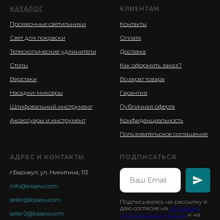
КАТАЛОГ
КЛИЕНТАМ
Проявочные светильники
Контакты
Свет для покраски
Оплата
Телескопические удлинители
Доставка
Столы
Как оформить заказ?
Верстаки
Возврат товара
Насадки-миксеры
Гарантия
Шлифовальный инструмент
Публичная оферта
Аксессуары и инструмент
Конфиденциальность
Пользовательское соглашение
АДРЕС И КОНТАКТЫ
ПОДПИСАТЬСЯ
г.Барнаул, ул. Никитина, 113
info@lossew.com
seller@lossew.com
Подписываясь на рассылку я
даю согласие на
обработку
seller2@lossew.com
персональных данных
и на