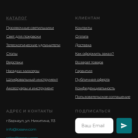
КАТАЛОГ
КЛИЕНТАМ
Проявочные светильники
Контакты
Свет для покраски
Оплата
Телескопические удлинители
Доставка
Столы
Как оформить заказ?
Верстаки
Возврат товара
Насадки-миксеры
Гарантия
Шлифовальный инструмент
Публичная оферта
Аксессуары и инструмент
Конфиденциальность
Пользовательское соглашение
АДРЕС И КОНТАКТЫ
ПОДПИСАТЬСЯ
г.Барнаул, ул. Никитина, 113
info@lossew.com
seller@lossew.com