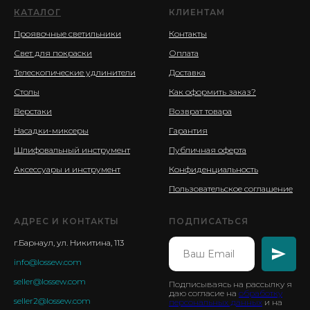
КАТАЛОГ
КЛИЕНТАМ
Проявочные светильники
Контакты
Свет для покраски
Оплата
Телескопические удлинители
Доставка
Столы
Как оформить заказ?
Верстаки
Возврат товара
Насадки-миксеры
Гарантия
Шлифовальный инструмент
Публичная оферта
Аксессуары и инструмент
Конфиденциальность
Пользовательское соглашение
АДРЕС И КОНТАКТЫ
ПОДПИСАТЬСЯ
г.Барнаул, ул. Никитина, 113
info@lossew.com
seller@lossew.com
Подписываясь на рассылку я
даю согласие на
обработку
seller2@lossew.com
персональных данных
и на