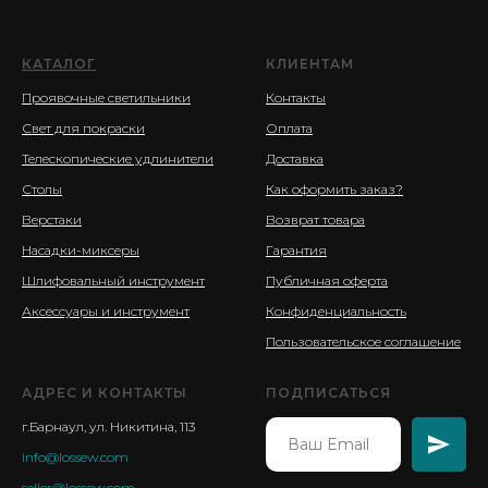
КАТАЛОГ
КЛИЕНТАМ
Проявочные светильники
Контакты
Свет для покраски
Оплата
Телескопические удлинители
Доставка
Столы
Как оформить заказ?
Верстаки
Возврат товара
Насадки-миксеры
Гарантия
Шлифовальный инструмент
Публичная оферта
Аксессуары и инструмент
Конфиденциальность
Пользовательское соглашение
АДРЕС И КОНТАКТЫ
ПОДПИСАТЬСЯ
г.Барнаул, ул. Никитина, 113
info@lossew.com
seller@lossew.com