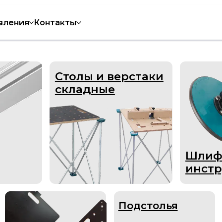
вления
Контакты
Столы и верстаки
складные
Шлифовальны
инструмент
Подстолья
Верстак
AntWoo