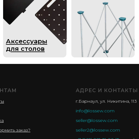
сессуары
я столов
НТАМ
АДРЕС И КОНТАКТЫ
ты
г.Барнаул, ул. Никитина, 113
info@lossew.com
ка
seller@lossew.com
ормить заказ?
seller2@lossew.com