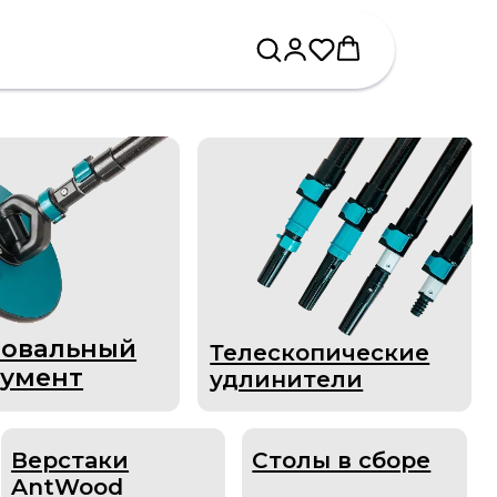
й
Телескопические
удлинители
и
Столы в сборе
d